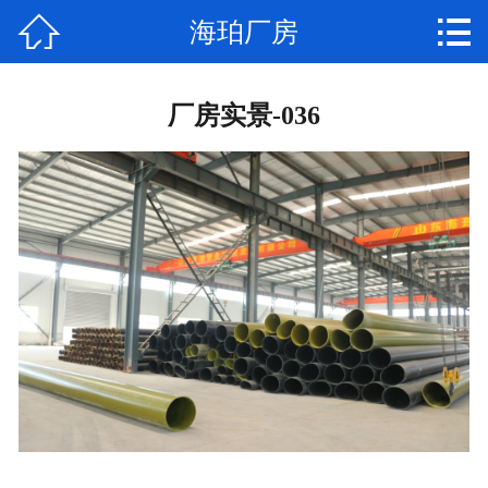


海珀厂房
首页

关于海珀
厂房实景-036
产品中心
工程案例
荣誉资质
新闻中心
工厂实景
联系我们