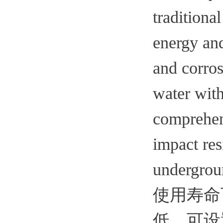
traditiona
energy and
and corros
water with
comprehens
impact res
undergroun
使用寿命
低。可设