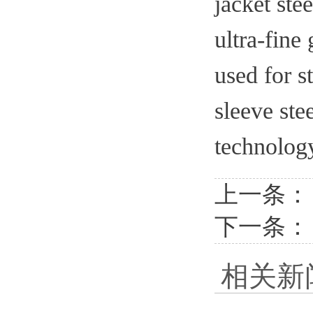
jacket ste
ultra-fine 
used for s
sleeve ste
technolog
上一条
下一条：
相关新