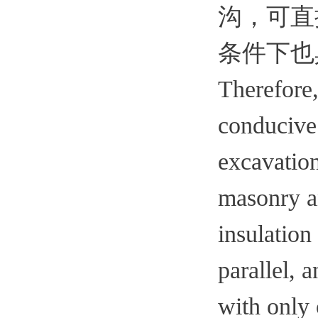
沟，可直
条件下也
Therefore,
conducive 
excavation
masonry a
insulation
parallel, 
with only 